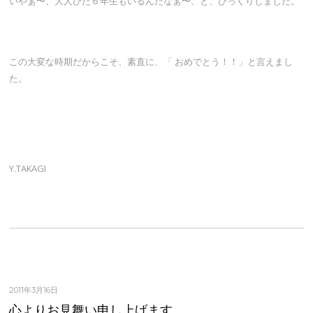
いやぁ〜、大人びた６年生もいるんだなぁ〜、と、びっくりしました。
この大変な時期だからこそ、素直に、「 おめでとう！！」と言えまし
た。
Y.TAKAGI
2011年3月16日
心よりお見舞い申し上げます。