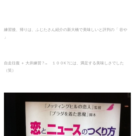
練習後、帰りは、ふじたさん紹介の新大橋で美味しいと評判の「 谷や
」
自走往復 ＋ 大井練習 ?→ １００K ?には、満足する美味しさでした
（笑）