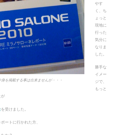
やす
く、ち
ょっと
現地に
行った
気分に
なりま
した。
勝手な
イメー
中身を掲載する事は出来ませんが・・・
ジで、
もっと
たが
象
を受けました。
レポートに行かれた方、
したか？