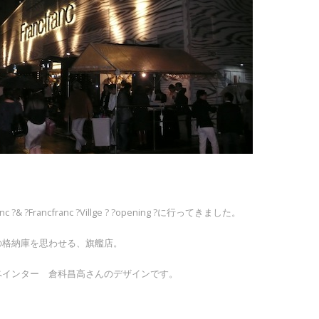
 ?& ?Francfranc ?Villge ? ?opening ?に行ってきました。
の格納庫を思わせる、旗艦店。
ペインター 倉科昌高さんのデザインです。