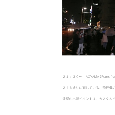
２１：３０〜 AOYAMA ?Franc franc
２４６通りに面している、飛行機
外壁の木調ペイントは、カスタム