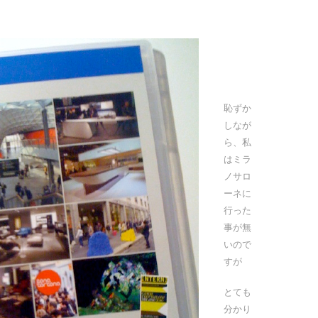
恥ずか
しなが
ら、私
はミラ
ノサロ
ーネに
行った
事が無
いので
すが
とても
分かり