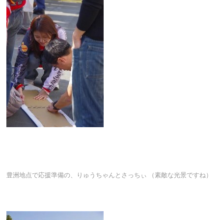
豊洲地点で応援準備の、りゅうちゃんとさっちぃ （素敵な光景ですね）