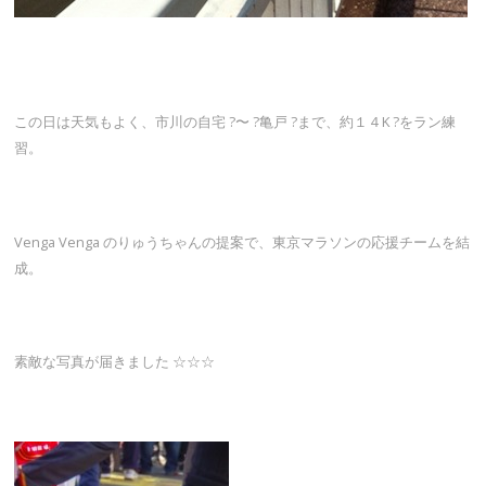
この日は天気もよく、市川の自宅 ?〜 ?亀戸 ?まで、約１４K ?をラン練
習。
Venga Venga のりゅうちゃんの提案で、東京マラソンの応援チームを結
成。
素敵な写真が届きました ☆☆☆