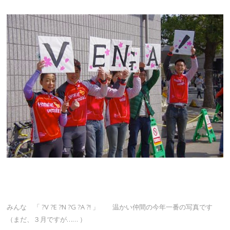
みんな 「 ?V ?E ?N ?G ?A ?! 」 温かい仲間の今年一番の写真です
（まだ、３月ですが…… ）